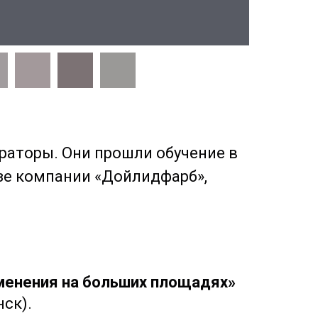
ораторы. Они прошли обучение в
азе компании «Дойлидфарб»,
именения на больших площадях»
нск).