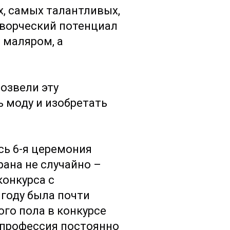
х, самых талантливых,
творческий потенциал
 маляром, а
озвели эту
ь моду и изобретать
сь 6-я церемония
рана не случайно –
конкурса с
году была почти
го пола в конкурсе
я профессия постоянно