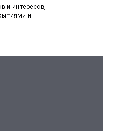
в и интересов,
крытиями и